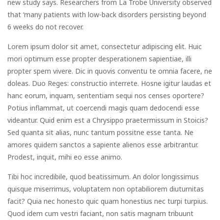
new study says. Researchers from La Trobe University observed
that ‘many patients with low-back disorders persisting beyond
6 weeks do not recover.
Lorem ipsum dolor sit amet, consectetur adipiscing elit. Huic
mori optimum esse propter desperationem sapientiae, illi
propter spem vivere. Dic in quovis conventu te omnia facere, ne
doleas. Duo Reges: constructio interrete. Hosne igitur laudas et
hanc eorum, inquam, sententiam sequi nos censes oportere?
Potius inflammat, ut coercendi magis quam dedocendi esse
videantur. Quid enim est a Chrysippo praetermissum in Stoicis?
Sed quanta sit alias, nunc tantum possitne esse tanta. Ne
amores quidem sanctos a sapiente alienos esse arbitrantur.
Prodest, inquit, mihi eo esse animo.
Tibi hoc incredibile, quod beatissimum. An dolor longissimus
quisque miserrimus, voluptatem non optabiliorem diuturnitas
facit? Quia nec honesto quic quam honestius nec turpi turpius.
Quod idem cum vestri faciant, non satis magnam tribuunt