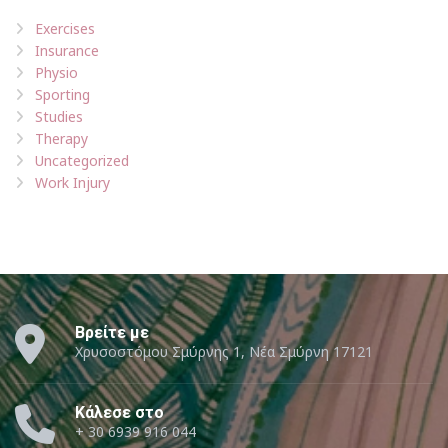
Exercises
Insurance
Physio
Sporting
Studies
Therapy
Uncategorized
Work Injury
Βρείτε με
Χρυσοστόμου Σμύρνης 1, Νέα Σμύρνη 17121
Κάλεσε στο
+ 30 6939 916 044