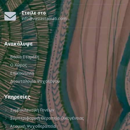
Στείλε στο
info@vasiastamati.com
Ανακάλυψε
Βάσια Σταμάτη
Ο Χώρος
Επικοινωνία
Δεοντολογία Ψυχολόγου
Υπηρεσίες
Συμβουλευτική Γονέων
Συμπεριφορική Θεραπεία Οικογένειας
Ατομική Ψυχοθεραπεία