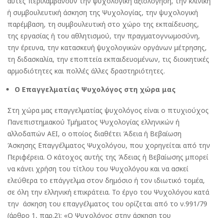
αυτές περιλαμβάνουν την ψυχολογική αξιολόγηση, την κλινική
ή συμβουλευτική άσκηση της Ψυχολογίας, την ψυχολογική
παρέμβαση, τη συμβουλευτική στο χώρο της εκπαίδευσης,
της εργασίας ή του αθλητισμού, την πραγματογνωμοσύνη,
την έρευνα, την κατασκευή ψυχολογικών οργάνων μέτρησης,
τη διδασκαλία, την εποπτεία εκπαιδευομένων, τις διοικητικές
αρμοδιότητες και πολλές άλλες δραστηριότητες.
Ο Επαγγελματίας Ψυχολόγος στη χώρα μας
Στη χώρα μας επαγγελματίας ψυχολόγος είναι ο πτυχιούχος
Πανεπιστημιακού Τμήματος Ψυχολογίας ελληνικών ή
αλλοδαπών ΑΕΙ, ο οποίος διαθέτει Άδεια ή Βεβαίωση
Άσκησης Επαγγέλματος Ψυχολόγου, που χορηγείται από την
Περιφέρεια. Ο κάτοχος αυτής της Άδειας ή Βεβαίωσης μπορεί
να κάνει χρήση του τίτλου του Ψυχολόγου και να ασκεί
ελεύθερα το επάγγελμα στον δημόσιο ή τον ιδιωτικό τομέα,
σε όλη την ελληνική επικράτεια. Το έργο του Ψυχολόγου κατά
την άσκηση του επαγγέλματος του ορίζεται από το ν.991/79
(άρθρο 1, παρ.2): «Ο Ψυχολόγος στην άσκηση του